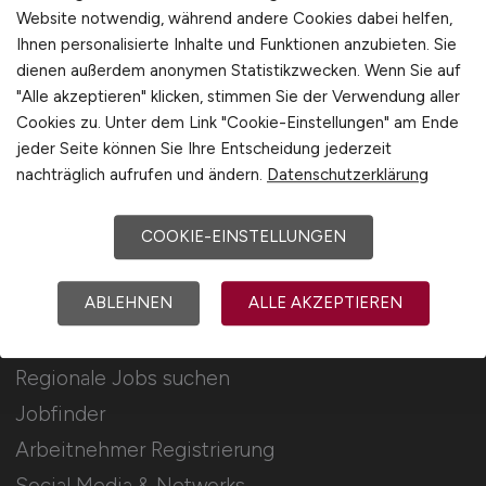
Für Arbeitgeber
Website notwendig, während andere Cookies dabei helfen,
Ihnen personalisierte Inhalte und Funktionen anzubieten. Sie
dienen außerdem anonymen Statistikzwecken. Wenn Sie auf
Stellenanzeigen schalten
"Alle akzeptieren" klicken, stimmen Sie der Verwendung aller
Mediadaten & Konditionen
Cookies zu. Unter dem Link "Cookie-Einstellungen" am Ende
Arbeitgeber Seite
jeder Seite können Sie Ihre Entscheidung jederzeit
nachträglich aufrufen und ändern.
Datenschutzerklärung
Arbeitgeber Kontakt
Karrierenetzwerk
COOKIE-EINSTELLUNGEN
ABLEHNEN
ALLE AKZEPTIEREN
Für Arbeitnehmer
Regionale Jobs suchen
Jobfinder
Arbeitnehmer Registrierung
Social Media & Networks