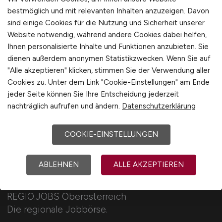
Unternehmensberatung / Wirtschaftsprüfung
bestmöglich und mit relevanten Inhalten anzuzeigen. Davon
Verwaltung
sind einige Cookies für die Nutzung und Sicherheit unserer
1
Gewerbe allgemein
Website notwendig, während andere Cookies dabei helfen,
Ihnen personalisierte Inhalte und Funktionen anzubieten. Sie
Industrie allgemein
dienen außerdem anonymen Statistikzwecken. Wenn Sie auf
Wirtschaft allgemein
"Alle akzeptieren" klicken, stimmen Sie der Verwendung aller
Sonstige
Cookies zu. Unter dem Link "Cookie-Einstellungen" am Ende
jeder Seite können Sie Ihre Entscheidung jederzeit
nachträglich aufrufen und ändern.
Datenschutzerklärung
COOKIE-EINSTELLUNGEN
REGIO.JOBS
ABLEHNEN
ALLE AKZEPTIEREN
REGIO.JOBS Oberösterreich
Die regionale Jobbörse.