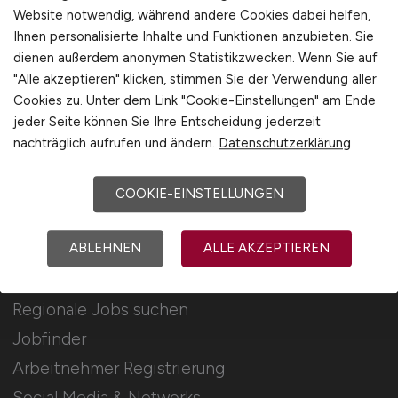
Für Arbeitgeber
Website notwendig, während andere Cookies dabei helfen,
Ihnen personalisierte Inhalte und Funktionen anzubieten. Sie
dienen außerdem anonymen Statistikzwecken. Wenn Sie auf
Stellenanzeigen schalten
"Alle akzeptieren" klicken, stimmen Sie der Verwendung aller
Mediadaten & Konditionen
Cookies zu. Unter dem Link "Cookie-Einstellungen" am Ende
Arbeitgeber Seite
jeder Seite können Sie Ihre Entscheidung jederzeit
nachträglich aufrufen und ändern.
Datenschutzerklärung
Arbeitgeber Kontakt
Karrierenetzwerk
COOKIE-EINSTELLUNGEN
ABLEHNEN
ALLE AKZEPTIEREN
Für Arbeitnehmer
Regionale Jobs suchen
Jobfinder
Arbeitnehmer Registrierung
Social Media & Networks